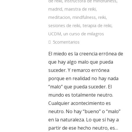
de reiki
,
instructora de mindfulness
,
madrid
,
maestra de reiki
,
meditacion
,
mindfulness
,
reiki
,
sesiones de reiki
,
terapia de reiki
,
UCDM
,
un curso de milagros
5
comentarios
El miedo es la creencia errónea de
que hay algo malo que pueda
suceder. Y remarco errónea
porque en realidad no hay nada
“malo” que pueda suceder. El
mundo es totalmente neutro.
Cualquier acontecimiento es
neutro. No hay “bueno” o “malo”
en la naturaleza. Lo que sí hay a
partir de ese hecho neutro, es…