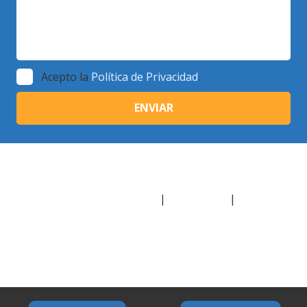
Acepto la
Política de Privacidad
.
© Copyright 2018 | Escuela de Plenitud
Inbound Marketing Madrid
|
Aviso Legal
|
Política de
Cookies