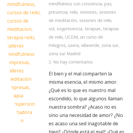
mindfulness con conciencia
,
paz
,
presencia
,
reiki
,
sesiones
,
sesiones
de meditación
,
sesiones de reiki
,
sol
,
soypresencia
,
terapias
,
terapias
de reiki
,
UCDM
,
un curso de
milagros
,
usera
,
villaverde
,
zona sur
,
zona sur Madrid
No hay comentarios
El bien y el mal comparten la
misma esencia, el mismo amor.
¿Qué es lo que es nuestro mal
escondido, lo que algunos llaman
nuestra sombra? ¿Acaso no es
sino una necesidad de amor? ¿No
es acaso una sed inagotable de
bien? ¿Dónde está el mal? ¿Qué es