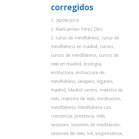
corregidos
28/09/2016
Maricarmen Pérez Díez
curso de mindfulness
,
curso de
mindfulness en madrid
,
cursos
,
cursos de mindfulness
,
cursos de
reiki en madrid
,
ecologia
,
instructora
,
instructora de
mindfulness
,
lavapies
,
leganes
,
madrid
,
Madrid centro
,
maestra de
reiki
,
maestro de reiki
,
meditacion
,
mindfulness
,
mindfulness con
conciencia
,
presencia
,
reiki
,
sesiones
,
sesiones de meditación
,
sesiones de reiki
,
sol
,
soypresencia
,