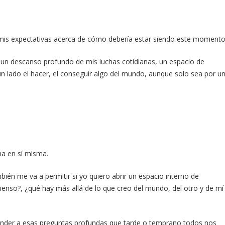
 mis expectativas acerca de cómo debería estar siendo este momento
un descanso profundo de mis luchas cotidianas, un espacio de
 lado el hacer, el conseguir algo del mundo, aunque solo sea por u
.
na en sí misma.
én me va a permitir si yo quiero abrir un espacio interno de
pienso?, ¿qué hay más allá de lo que creo del mundo, del otro y de mí
onder a esas preguntas profundas que tarde o temprano todos nos