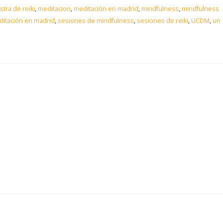
tra de reiki
,
meditacion
,
meditación en madrid
,
mindfulness
,
mindfulness
itación en madrid
,
sesiones de mindfulness
,
sesiones de reiki
,
UCDM
,
un
7