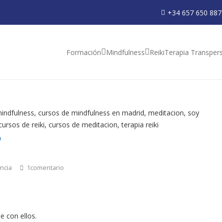
+34 657 650 887
Formación
Mindfulness
Reiki
Terapia Transper
?
ncia
1
comentario
e con ellos.