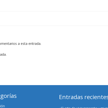
comentarios a esta entrada.
rada.
gorías
Entradas reciente
ión