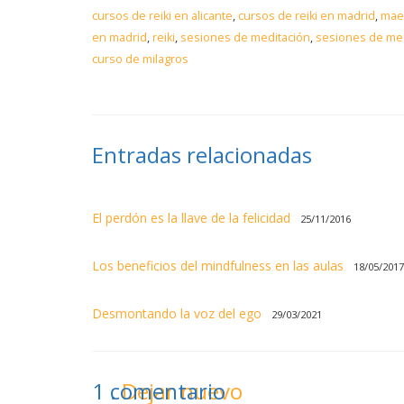
cursos de reiki en alicante
,
cursos de reiki en madrid
,
maes
en madrid
,
reiki
,
sesiones de meditación
,
sesiones de med
curso de milagros
Entradas relacionadas
El perdón es la llave de la felicidad
25/11/2016
Los beneficios del mindfulness en las aulas
18/05/201
Desmontando la voz del ego
29/03/2021
1
comentario
.
Dejar nuevo